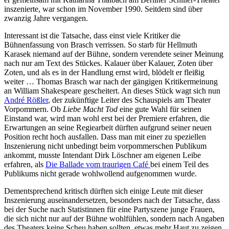
inszenierte, war schon im November 1990. Seitdem sind über
zwanzig Jahre vergangen.
Interessant ist die Tatsache, dass einst viele Kritiker die
Bühnenfassung von Brasch verrissen. So starb für Hellmuth
Karasek niemand auf der Bühne, sondern verendete seiner Meinung
nach nur am Text des Stückes. Kalauer über Kalauer, Zoten über
Zoten, und als es in der Handlung ernst wird, blödelt er fleißig
weiter … Thomas Brasch war nach der gängigen Kritikermeinung
an William Shakespeare gescheitert. An dieses Stück wagt sich nun
André Rößler
, der zukünftige Leiter des Schauspiels am Theater
Vorpommern. Ob
Liebe Macht Tod
eine gute Wahl für seinen
Einstand war, wird man wohl erst bei der Premiere erfahren, die
Erwartungen an seine Regiearbeit dürften aufgrund seiner neuen
Position recht hoch ausfallen. Dass man mit einer zu speziellen
Inszenierung nicht unbedingt beim vorpommerschen Publikum
ankommt, musste Intendant Dirk Löschner am eigenen Leibe
erfahren, als
Die Ballade vom traurigen Café
bei einem Teil des
Publikums nicht gerade wohlwollend aufgenommen wurde.
Dementsprechend kritisch dürften sich einige Leute mit dieser
Inszenierung auseinandersetzen, besonders nach der Tatsache, dass
bei der Suche nach Statistinnen für eine Partyszene junge Frauen,
die sich nicht nur auf der Bühne wohlfühlen, sondern nach Angaben
des Theaters keine Scheu haben sollten, etwas mehr Haut zu zeigen.