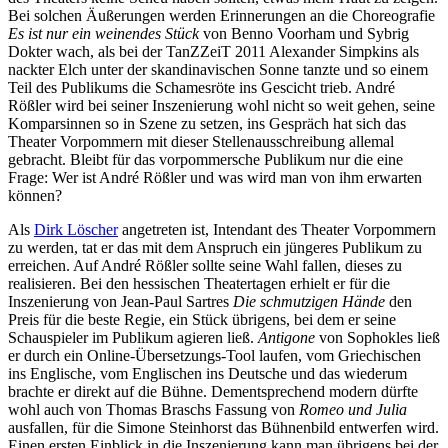
Bei solchen Äußerungen werden Erinnerungen an die Choreografie
Es ist nur ein weinendes Stück
von Benno Voorham und Sybrig
Dokter wach, als bei der TanZZeiT 2011 Alexander Simpkins als
nackter Elch unter der skandinavischen Sonne tanzte und so einem
Teil des Publikums die Schamesröte ins Gescicht trieb. André
Rößler wird bei seiner Inszenierung wohl nicht so weit gehen, seine
Komparsinnen so in Szene zu setzen, ins Gespräch hat sich das
Theater Vorpommern mit dieser Stellenausschreibung allemal
gebracht. Bleibt für das vorpommersche Publikum nur die eine
Frage: Wer ist André Rößler und was wird man von ihm erwarten
können?
Als
Dirk Löscher
angetreten ist, Intendant des Theater Vorpommern
zu werden, tat er das mit dem Anspruch ein jüngeres Publikum zu
erreichen. Auf André Rößler sollte seine Wahl fallen, dieses zu
realisieren. Bei den hessischen Theatertagen erhielt er für die
Inszenierung von Jean-Paul Sartres
Die schmutzigen Hände
den
Preis für die beste Regie, ein Stück übrigens, bei dem er seine
Schauspieler im Publikum agieren ließ.
Antigone
von Sophokles ließ
er durch ein Online-Übersetzungs-Tool laufen, vom Griechischen
ins Englische, vom Englischen ins Deutsche und das wiederum
brachte er direkt auf die Bühne. Dementsprechend modern dürfte
wohl auch von Thomas Braschs Fassung von
Romeo und Julia
ausfallen, für die Simone Steinhorst das Bühnenbild entwerfen wird.
Einen ersten Einblick in die Inszenierung kann man übrigens bei der