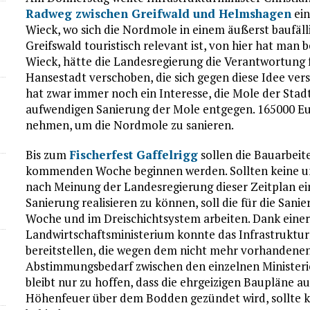
Radweg zwischen Greifwald und Helmshagen
ein
Wieck, wo sich die Nordmole in einem äußerst baufäll
Greifswald touristisch relevant ist, von hier hat man 
Wieck, hätte die Landesregierung die Verantwortung 
Hansestadt verschoben, die sich gegen diese Idee ver
hat zwar immer noch ein Interesse, die Mole der Stad
aufwendigen Sanierung der Mole entgegen. 165000 Eur
nehmen, um die Nordmole zu sanieren.
Bis zum
Fischerfest Gaffelrigg
sollen die Bauarbeite
kommenden Woche beginnen werden. Sollten keine un
nach Meinung der Landesregierung dieser Zeitplan ei
Sanierung realisieren zu können, soll die für die San
Woche und im Dreischichtsystem arbeiten. Dank ein
Landwirtschaftsministerium konnte das Infrastruktu
bereitstellen, die wegen dem nicht mehr vorhandene
Abstimmungsbedarf zwischen den einzelnen Ministerie
bleibt nur zu hoffen, dass die ehrgeizigen Baupläne
Höhenfeuer über dem Bodden gezündet wird, sollte ke