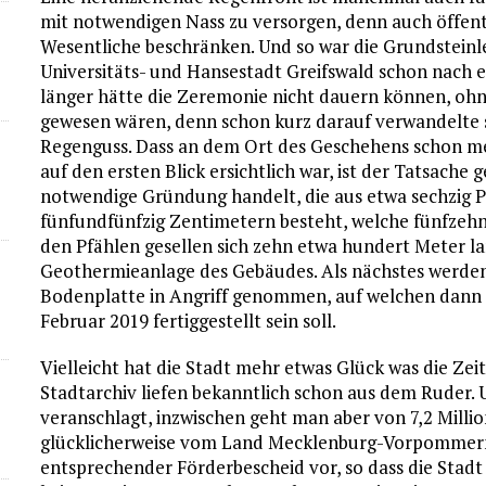
mit notwendigen Nass zu versorgen, denn auch öffentl
Wesentliche beschränken. Und so war die Grundsteinl
Universitäts- und Hansestadt Greifswald schon nach e
länger hätte die Zeremonie nicht dauern können, ohn
gewesen wären, denn schon kurz darauf verwandelte si
Regenguss. Dass an dem Ort des Geschehens schon me
auf den ersten Blick ersichtlich war, ist der Tatsache g
notwendige Gründung handelt, die aus etwa sechzig 
fünfundfünfzig Zentimetern besteht, welche fünfzehn 
den Pfählen gesellen sich zehn etwa hundert Meter l
Geothermieanlage des Gebäudes. Als nächstes werde
Bodenplatte in Angriff genommen, auf welchen dann d
Februar 2019 fertiggestellt sein soll.
Vielleicht hat die Stadt mehr etwas Glück was die Zeit
Stadtarchiv liefen bekanntlich schon aus dem Ruder. 
veranschlagt, inzwischen geht man aber von 7,2 Millio
glücklicherweise vom Land Mecklenburg-Vorpommern 
entsprechender Förderbescheid vor, so dass die Stadt 