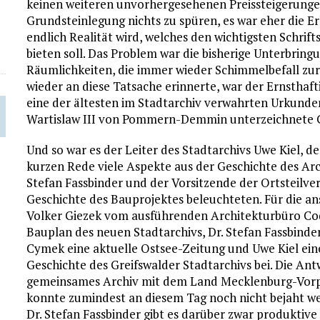
keinen weiteren unvorhergesehenen Preissteigerung
Grundsteinlegung nichts zu spüren, es war eher die Er
endlich Realität wird, welches den wichtigsten Schrif
bieten soll. Das Problem war die bisherige Unterbrin
Räumlichkeiten, die immer wieder Schimmelbefall zur
wieder an diese Tatsache erinnerte, war der Ernsthafti
eine der ältesten im Stadtarchiv verwahrten Urkunden
Wartislaw III von Pommern-Demmin unterzeichnete 
Und so war es der Leiter des Stadtarchivs Uwe Kiel, d
kurzen Rede viele Aspekte aus der Geschichte des Ar
Stefan Fassbinder und der Vorsitzende der Ortsteilv
Geschichte des Bauprojektes beleuchteten. Für die an
Volker Giezek vom ausführenden Architekturbüro Co
Bauplan des neuen Stadtarchivs, Dr. Stefan Fassbinde
Cymek eine aktuelle Ostsee-Zeitung und Uwe Kiel ein
Geschichte des Greifswalder Stadtarchivs bei. Die Ant
gemeinsames Archiv mit dem Land Mecklenburg-Vorp
konnte zumindest an diesem Tag noch nicht bejaht w
Dr. Stefan Fassbinder gibt es darüber zwar produktiv