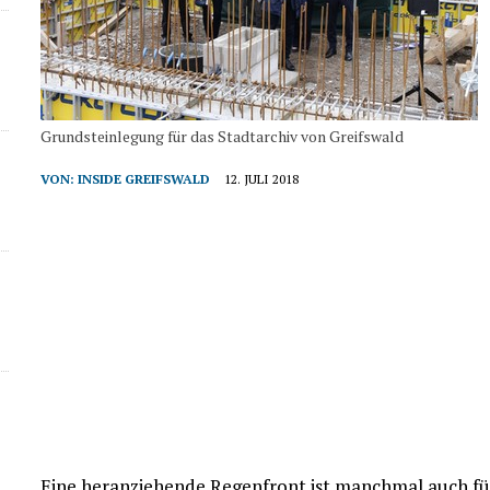
Grundsteinlegung für das Stadtarchiv von Greifswald
VON:
INSIDE GREIFSWALD
12. JULI 2018
Eine heranziehende Regenfront ist manchmal auch für