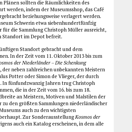
 Plänen sollten die Räumlichkeiten des
hrt werden, indem der Museumsshop, das Café
rgebracht beziehungsweise verlagert werden.
Museum Schwerin etwa siebenhundertfünfzig
r für die Sammlung Christoph Müller ausreicht,
 Standort im Depot befreit.
zukünftigen Standort gebracht und dem
en. In der Zeit vom 11. Oktober 2013 bis zum
osmos der Niederländer – Die Schenkung
 der neben zahlreichen unbekannten Meistern
s Potter oder Simon de Vlieger, der durch
e. In fünfundzwanzig Jahren trug Christoph
en, die in der Zeit vom 16. bis zum 18.
breite an Meistern, Motiven und Malstilen der
r zu den größten Sammlungen niederländischer
 Museums auch zu den wichtigsten
überhaupt. Zur Sonderausstellung
Kosmos der
igens auch ein Katalog erscheinen, in dem alle