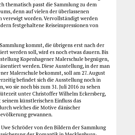
ch thematisch passt die Sammlung zu dem
s, denn auf vielen der überlassenen
n verewigt worden. Vervollständigt werden
ildern festgehaltene Reiseimpressionen von
n Sammlung kommt, die übrigens erst nach der
iert werden soll, wird es noch etwas dauern. Bis
sstellung Kopenhagener Malerschule begnügen,
äsentiert werden. Diese Ausstellung, in der man
gener Malerschule bekommt, soll am 27. August
itig befindet sich die Ausstellung noch in
, wo sie noch bis zum 31. Juli 2016 zu sehen
lütezeit unter Christoffer Wilhelm Eckersberg,
 seinem künstlerischen Einfluss das
durch welches die Motive dänischer
Bevölkerung gewannen.
r. Uwe Schröder von den Bildern der Sammlung
ereicherung der Romantik in Mecklenburg-