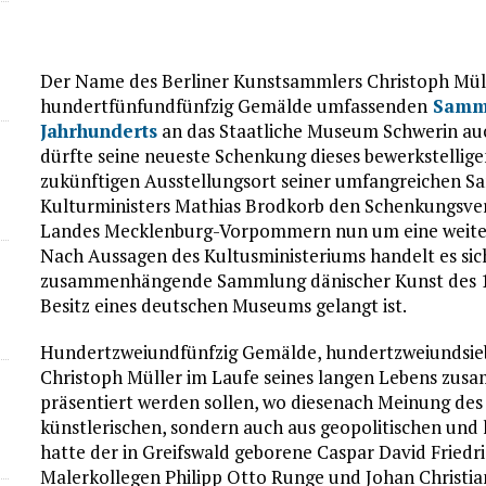
Der Name des Berliner Kunstsammlers Christoph Mülle
hundertfünfundfünfzig Gemälde umfassenden
Samml
Jahrhunderts
an das Staatliche Museum Schwerin auch i
dürfte seine neueste Schenkung dieses bewerkstellige
zukünftigen Ausstellungsort seiner umfangreichen S
Kulturministers Mathias Brodkorb den Schenkungsver
Landes Mecklenburg-Vorpommern nun um eine weiter
Nach Aussagen des Kultusministeriums handelt es sic
zusammenhängende Sammlung dänischer Kunst des 19. 
Besitz eines deutschen Museums gelangt ist.
Hundertzweiundfünfzig Gemälde, hundertzweiundsieb
Christoph Müller im Laufe seines langen Lebens zus
präsentiert werden sollen, wo diesenach Meinung des
künstlerischen, sondern auch aus geopolitischen und
hatte der in Greifswald geborene Caspar David Friedr
Malerkollegen Philipp Otto Runge und Johan Christia