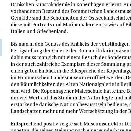
Dänischen Kunstakademie in Kopenhagen erlernt. Au
vorhandenen Bestand des Pommerschen Landesmuseum
Gemälde sind die Schönheiten der Ostseelandschafte
diese mit Portraits und Marinemalereien, sowie auf B
Italien und Griechenland.
Bis man in den Genuss des Anblicks der vollständige
Fertigstellung der Galerie der Romantik darin präsent
dahin muss man sich mit einem Besuch der Sonderau
in der auch zahlreiche Exemplare dieser Sammlung pr
einen guten Einblick in die Bildsprache der Kopenha
im Pommerschen Landesmuseum eröffnet werden. Derze
den Räumlichkeiten der Alten Nationalgalerie in Berlin
sein wird. Die Kopenhagener Malerschule hatte ihre B
der viel Wert auf das Studium der Natur legte und mit
erstarkende dänische Nationalbewusstsein bediente, 
Landschaften mehr und mehr Wertschätzung in der 
Entsprechend positiv zeigte sich Museumsdirektor D
angetan, die seiner Meinung nach eine wunderbare B