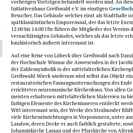
vorherigen Vorträgen behandelt worden sind. An dies
Initiativenhaus Greifswald e.V. im einstigen
Gesellsch
Besucher. Das Gebäude welches einst als Stadthalle u
spätklassizistischen Emporensaal, der das letzte Exemp
12:00 bis 14:00 Uhr führen die Mitglieder des Vereins
vernachlässigten Gebäudes, welches als das letzte e
bauhistorisch äußerst interessant ist.
Auf eine Reise von Lübeck über Greifswald nach Danzig 
der Hochschule Wismar die Anwesenden in der Jacobi
der Zahlensymbolik in der mittelalterlichen Kirchenp
Greifswald-Wieck wiederum wird selbst das Objekt ein
restauratorischen Fassungsuntersuchungen des Ende d
errichteten neuromanische Kirchenbaus. Von allen Gre
meisten erhaltenen mittelalterlichen Malereien zu b
farbigen Elemente des Kircheninneren entdeckt werde
Witt interessant sein, der Werke des Stralsunder Bild
viele Kircheneinrichtungen in Vorpommern, unter and
Landow, deren Decke er auch farblich gestaltete, sowie
Johanniskirche Lassan und der Pfarrkirche von Alten