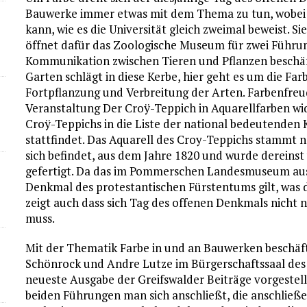
Bauwerke immer etwas mit dem Thema zu tun, wobei
kann, wie es die Universität gleich zweimal beweist. 
öffnet dafür das Zoologische Museum für zwei Führung
Kommunikation zwischen Tieren und Pflanzen beschäf
Garten schlägt in diese Kerbe, hier geht es um die Far
Fortpflanzung und Verbreitung der Arten. Farbenfreud
Veranstaltung Der Croÿ-Teppich in Aquarellfarben wi
Croÿ-Teppichs in die Liste der national bedeutenden
stattfindet. Das Aquarell des Croy-Teppichs stammt na
sich befindet, aus dem Jahre 1820 und wurde derein
gefertigt. Da das im Pommerschen Landesmuseum ausg
Denkmal des protestantischen Fürstentums gilt, was d
zeigt auch dass sich Tag des offenen Denkmals nicht 
muss.
Mit der Thematik Farbe in und an Bauwerken beschäfti
Schönrock und Andre Lutze im Bürgerschaftssaal de
neueste Ausgabe der Greifswalder Beiträge vorgestell
beiden Führungen man sich anschließt, die anschließe