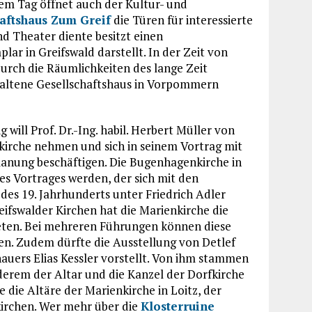
em Tag öffnet auch der Kultur- und
aftshaus Zum Greif
die Türen für interessierte
nd Theater diente besitzt einen
lar in Greifswald darstellt. In der Zeit von
 durch die Räumlichkeiten des lange Zeit
rhaltene Gesellschaftshaus in Vorpommern
will Prof. Dr.-Ing. habil. Herbert Müller von
kirche nehmen und sich in seinem Vortrag mit
lanung beschäftigen. Die Bugenhagenkirche in
es Vortrages werden, der sich mit den
es 19. Jahrhunderts unter Friedrich Adler
ifswalder Kirchen hat die Marienkirche die
ieten. Bei mehreren Führungen können diese
n. Zudem dürfte die Ausstellung von Detlef
hauers Elias Kessler vorstellt. Von ihm stammen
erem der Altar und die Kanzel der Dorfkirche
 die Altäre der Marienkirche in Loitz, der
kirchen. Wer mehr über die
Klosterruine