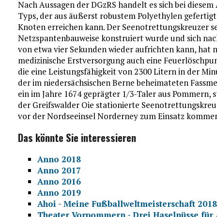
Nach Aussagen der DGzRS handelt es sich bei diesem
Typs, der aus äußerst robustem Polyethylen gefertig
Knoten erreichen kann. Der Seenotrettungskreuzer sel
Netzspantenbauweise konstruiert wurde und sich nach
von etwa vier Sekunden wieder aufrichten kann, hat 
medizinische Erstversorgung auch eine Feuerlöschp
die eine Leistungsfähigkeit von 2300 Litern in der Mi
der im niedersächsischen Berne beheimateten Fassmer-
ein im Jahre 1674 geprägter 1/3-Taler aus Pommern, s
der Greifswalder Oie stationierte Seenotrettungskre
vor der Nordseeinsel Norderney zum Einsatz komme
Das könnte Sie interessieren
Anno 2018
Anno 2017
Anno 2016
Anno 2019
Ahoi - Meine Fußballweltmeisterschaft 201
Theater Vorpommern - Drei Haselnüsse für