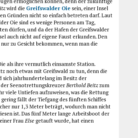
Zeugen ermöglichen können, denn der zukünftige
itz
wird die
Greifswalder Oie
sein, einer Insel
hen Gründen nicht so einfach betreten darf. Laut
der Oie sind es wenige Personen am Tag,
eten dürfen, und da der Hafen der Greifswalder
nsel auch nicht auf eigene Faust erkunden. Den
 nur zu Gesicht bekommen, wenn man die
ie als ihre vermutlich einsamste Station.
tz noch etwas mit Greifswald zu tun, denn die
d sich jahrhundertelang im Besitz der
 der Seenotrettungskreuzer
Berthold Beitz
zum
hr viele Untiefen aufzuweisen, was die Rettung
gering fällt der Tiefgang des fünften Schiffes
cher nur 1,3 Meter beträgt, wodurch man nicht
esen ist. Das fünf Meter lange Arbeitsboot der
seiner Frau
Else
getauft wurde, hat einen