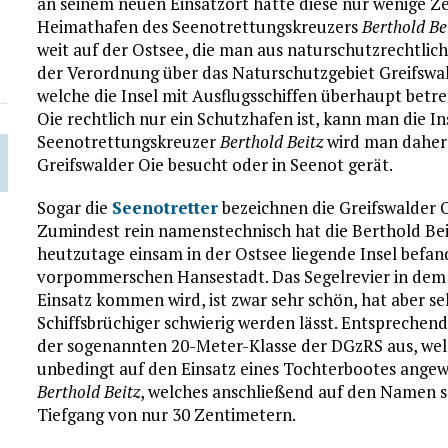
an seinem neuen Einsatzort hätte diese nur wenige 
Heimathafen des Seenotrettungskreuzers
Berthold Be
weit auf der Ostsee, die man aus naturschutzrechtlic
der Verordnung über das Naturschutzgebiet Greifswal
welche die Insel mit Ausflugsschiffen überhaupt betr
Oie rechtlich nur ein Schutzhafen ist, kann man die I
Seenotrettungskreuzer
Berthold Beitz
wird man daher
Greifswalder Oie besucht oder in Seenot gerät.
Sogar die
Seenotretter
bezeichnen die Greifswalder O
Zumindest rein namenstechnisch hat die Berthold Bei
heutzutage einsam in der Ostsee liegende Insel befan
vorpommerschen Hansestadt. Das Segelrevier in dem
Einsatz kommen wird, ist zwar sehr schön, hat aber se
Schiffsbrüchiger schwierig werden lässt. Entsprechend 
der sogenannten 20-Meter-Klasse der DGzRS aus, wel
unbedingt auf den Einsatz eines Tochterbootes angewi
Berthold Beitz
, welches anschließend auf den Namen 
Tiefgang von nur 30 Zentimetern.