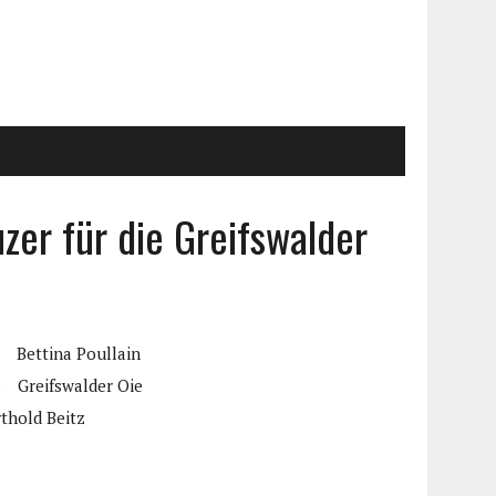
zer für die Greifswalder
g
Bettina Poullain
S
Greifswalder Oie
thold Beitz