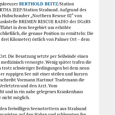
ngskreuzer
BERTHOLD BEITZ
/Station
ERTHA JEEP/Station Stralsund. Aufgrund des
en Hubschrauber „Northern Rescue 02“ von
enfunkstelle BREMEN RESCUE RADIO der DGzRS
fffahrt in dem Seegebiet um erhöhte
hließlich, die genaue Position zu ermitteln: Die
 drei Kilometer) östlich von Palmer Ort – dem
Ort. Die Besatzung setzte per Seilwinde einen
medizinisch versorgte. Wenig später trafen die
 trotz schwieriger Bedingungen bei dem neun
der ruppigen See mit einer steilen und kurzen
 beschreibt Vormann Hartmut Trademann die
Verletzten und den Arzt. Vom
ht und in ein nahe gelegenes Krankenhaus
 nicht möglich.
den freiwilligen Seenotrettern aus Stralsund
varisten auf den Haken und schleppten ihn