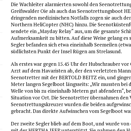
Die Wachleiter alarmierten sowohl den Seenotrettu
Greifswalder Oie als auch das Seenotrettungsboot H
dringenden medizinischen Notfalls zogen sie auch d
Northern HeliCopter (NHC) hinzu. Die Seenotküst
sendete ein „Mayday Relay“ aus, um die gesamte Schi
Aufmerksamkeit zu bitten. Auf diese Weise gelang es sc
Segler befanden sich etwa eineinhalb Seemeilen (etwa
südlichsten Punkt der Insel Rügen am Strelasund.
Als erstes war gegen 15.45 Uhr der Hubschrauber vor 
Arzt auf dem Havaristen ab, der den verletzten Mann 
Seenotretter mit der BERTOLD BEITZ ein, und gingen
Meter langen Segelboot längsseits: „Wir mussten bei 
Welle von bis zu eineinhalb Metern gut abfendern“,
Situation vor Ort. Die Seenotretter übernahmen den 
Seenotrettungskreuzer wurden die beiden aufgewinsc
gebracht. Das direkte Aufwinschen vom Segelboot war
Der zweite Segler blieb auf dem Boot, und wurde von 
mit der HERTHA JEEP unterstützt. Sie nahmen den Ha