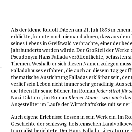
Als der kleine Rudolf Ditzen am 21. Juli 1893 in einem
erblickte, konnte noch niemand ahnen, dass aus dem k
seines Lebens in Greifswald verbrachte, einer der be
Jahrhunderts werden würde. Der Großteil der Werke 
Pseudonym Hans Fallada veröffentlichte, befassten si
Themen. Weshalb er sich diesen Namen zulegen musst
Falladahauses erfahren, die auch an diesem Tag geöff
thematische Ausrichtung Falladas erklärbar sein, den
verlief sein Leben nicht immer sehr geradlinig. Aus s
die Ideen für seine Bücher. Im Roman
Jeder stirbt für s
Nazi-Diktatur, im Roman
Kleiner Mann – was nun?
das 
Angestellter im Laufe der Wirtschaftskrise mit seiner 
Auch eigene Erlebnisse flossen in sein Werk ein. Im 
Geschichte der schleswig-holsteinischen Landvolkbew
Journalist berichtete. Der Hans-Fallada-Literaturprei