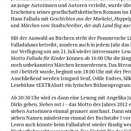
an junge Autorinnen und Autoren verleiht, wurde übr
Erscheinen seines gesellschaftskritischen Romans in
Hans Fallada mit
Geschichten aus der Murkelei
,
Hoppelp
und
Märchen vom Stadtschreiber, der aufs Land flog
auc
Mit der Auswahl an Büchern steht der Pommersche Lit
Falladahaus betreibt, sondern auch in jedem Jahr das 
zur Verfügung um am 21. Juli wieder interessante Le
Motto
Fallada für Kinder
können ab 16:00 Uhr die jüngs
noch unbekannten Märchen kennenlernen. Das literar
mit i
betitelt wurde, beginnt um 18:00 Uhr mit der P
Anschließend werden Irmgard Senf, Odile Endres, Silk
Lesebühne tEXTRAbatt ein lyrisches Bühnenprogram
Ab 20:30 Uhr wird es dann eine Lesung mit Angelika J
Dirks geben.
Sieben mit i
– das Motto des Jahres 2012 e
sieben Autorinnen einmal genauer anschaut. Dann wir
sieben Namen mindestens einmal der Buchstabe I vo
Lesen such könnte beim Falladafest wieder fündig wer