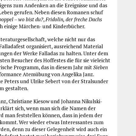
igens zum Andenken an die Ereignisse und das
s Leben gerufen. Neben diesen Romanen schuf
oppel – wo bist du?
,
Fridolin, der freche Dachs
h einige Märchen- und Kinderbücher.
eraturgesellschaft, welche nicht nur das
Falladafest organisiert, ausreichend Material
sungen der Werke Falladas zu halten. Unter dem
ten Besucher des Hoffestes die für sie vieleicht
ische Programm, das in diesem Jahr mit
Sieben
erformance Atemübung von Angelika Janz.
e Peters und Ulrike Sebert von der Stralsunder
m gestalten.
anz, Christiane Kiesow und Johanna Nikulski-
rklärt sich, wenn man sich die Namen der
d man feststellen können, dass in jedem der
rkommt. Wer wieder etwas Interessantes zum
den, denn zu dieser Gelegenheit wird auch ein