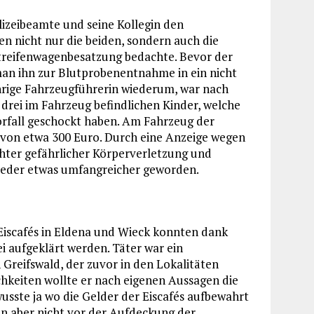
lizeibeamte und seine Kollegin den
n nicht nur die beiden, sondern auch die
treifenwagenbesatzung bedachte. Bevor der
n ihn zur Blutprobenentnahme in ein nicht
hrige Fahrzeugführerin wiederum, war nach
e drei im Fahrzeug befindlichen Kinder, welche
Vorfall geschockt haben. Am Fahrzeug der
 von etwa 300 Euro. Durch eine Anzeige wegen
chter gefährlicher Körperverletzung und
wieder etwas umfangreicher geworden.
 Eiscafés in Eldena und Wieck konnten dank
i aufgeklärt werden. Täter war ein
Greifswald, der zuvor in den Lokalitäten
hkeiten wollte er nach eigenen Aussagen die
sste ja wo die Gelder der Eiscafés aufbewahrt
hn aber nicht vor der Aufdeckung der