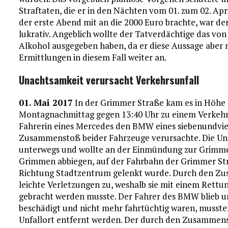
Straftaten, die er in den Nächten vom 01. zum 02. Ap
der erste Abend mit an die 2000 Euro brachte, war der
lukrativ. Angeblich wollte der Tatverdächtige das vo
Alkohol ausgegeben haben, da er diese Aussage aber 
Ermittlungen in diesem Fall weiter an.
Unachtsamkeit verursacht Verkehrsunfall
01. Mai 2017
In der Grimmer Straße kam es in Höhe
Montagnachmittag gegen 13:40 Uhr zu einem Verkehrsu
Fahrerin eines Mercedes den BMW eines siebenundvie
Zusammenstoß beider Fahrzeuge verursachte. Die Unfa
unterwegs und wollte an der Einmündung zur Grimmer
Grimmen abbiegen, auf der Fahrbahn der Grimmer Str
Richtung Stadtzentrum gelenkt wurde. Durch den Zu
leichte Verletzungen zu, weshalb sie mit einem Rettu
gebracht werden musste. Der Fahrer des BMW blieb u
beschädigt und nicht mehr fahrtüchtig waren, muss
Unfallort entfernt werden. Der durch den Zusammen