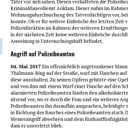
Täter vor sich sahen. Diesen verhafteten die Polize
Kriminaldauerdienst Anklam. Dieser nahm im Rahmen
Wohnungsdurchsuchung des Tatverdächtigen vor, bei
konnte. Ob er für weitere Einbrüche der letzten Zeit 
Polizeidirektion im Rahmen der weiteren Ermittlung
in der nächsten Zeit keine weiteren Einbrüche durchfü
Anweisung in Untersuchungshaft befindet.
Angriff auf Polizeibeamten
04. Mai 2017
Ein offensichtlich angetrunkener Mann
Thälmann-Ring auf der Straße, warf mit Flaschen auf
diese anzuhalten. Zu seinen Opfern gehörte eine Opel
und von ihm mit einem Wurf einer Flasche auf den Sc
alarmierten Polizeibeamten fanden den alkoholisierte
sitzend vor, wo er durch die Frau und ein weiteres Ang
Polizeibeamten ihn daraufhin ansprachen, beleidigte 
in Richtung des Bauches eines Polizeibeamten stach. 
Messerangriff abwehren und dem fünfundfünfzigjährig
dass er unverletzt blieb.