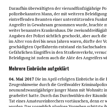
Daraufhin überwältigten der vierundfünfzigjährige Po
polizeibekannten Mann, der mit weiteren Beleidigunge
eintreffenden Beamten einer unterstützenden Funks
Angreifer in Gewahrsam genommen wurde, brachte ma
weiter benanntes Krankenhaus. Die zweiunddreißigjä
Angaben der Polizei sichtlich geschockt, aber auch di
im Alter von drei bis neun Jahren waren, dürfte der 
geschädigten Opelfahrerin entstand ein Sachschaden
Gefährlichen Eingriffes in den Straßenverkehr, versu
Beleidigung ist zudem auch die Akte des Angreifers 
Mehrere Einbrüche aufgeklärt
04. Mai 2017
Die im April erfolgten Einbrüche in die
Zeugenhinweise durch die Greifswalder Kriminalpolize
neunundzwanzigjähriger junger Mann mit Wohnsitz in 
gearbeitet hatte. Durch das Durchwühlen der Räumlic
Tat eines Amateureinbrechers vortäuschen, denn er wu
wurden. Das vorgeblich planlose Vorgehen schützte i