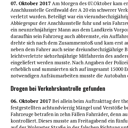
07. Oktober 2017
Am Morgen des 07.Oktober kam ere
Anschlussstelle Greifswald der A 20 ein schwerer Verk
verletzt wurden. Beteiligt war ein vierundsechzigjähri
Abbiegespur der Anschlussstelle fuhr und sein Fahrz
ein neunzehnjähriger Mann aus dem Landkreis Vorp
daraufhin sein Fahrzeug auch abbremste, ein Auffahr
drehte sich nach dem Zusammenstoß und kam erst a
neben dem Fahrer auch seine dreiundsechzigjährige Be
leichtverletzte siebzehnjährige Mitfahrerin des ander
eingeliefert werden musste. Nach Angaben der Polize
erheblich und summierten sich auf insgesamt 1500
notwendigen Aufräumarbeiten musste die Autobahn e
Drogen bei Verkehrskontrolle gefunden
06. Oktober 2017
Bei allein beim Auftrakttag der t
festgestellten achtundvierzig Mängel und Verstöße be
Fahrzeuge betrafen in zehn Fällen Fahrräder, denn au
kontrolliert. Dieses musste am Freitagabend ein fünfun
auf der Wolgaster Straße in der falschen Richtung unt