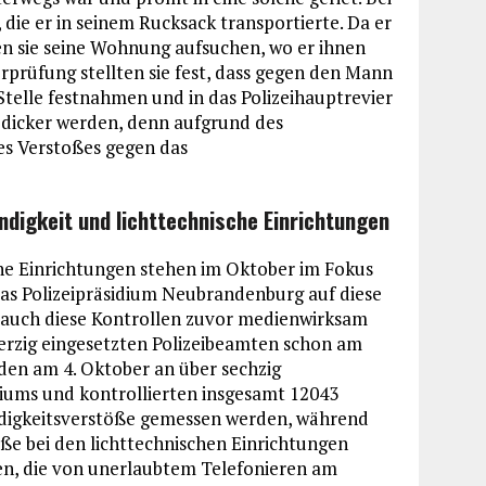
 die er in seinem Rucksack transportierte. Da er
en sie seine Wohnung aufsuchen, wo er ihnen
rprüfung stellten sie fest, dass gegen den Mann
 Stelle festnahmen und in das Polizeihauptrevier
s dicker werden, denn aufgrund des
es Verstoßes gegen das
digkeit und lichttechnische Einrichtungen
he Einrichtungen stehen im Oktober im Fokus
as Polizeipräsidium Neubrandenburg auf diese
uch diese Kontrollen zuvor medienwirksam
erzig eingesetzten Polizeibeamten schon am
nden am 4. Oktober an über sechzig
diums und kontrollierten insgesamt 12043
indigkeitsverstöße gemessen werden, während
e bei den lichttechnischen Einrichtungen
ten, die von unerlaubtem Telefonieren am