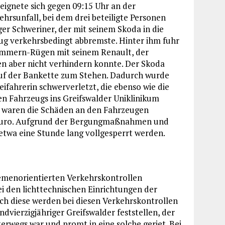
ignete sich gegen 09:15 Uhr an der
ehrsunfall, bei dem drei beteiligte Personen
ger Schweriner, der mit seinem Skoda in die
eug verkehrsbedingt abbremste. Hinter ihm fuhr
ommern-Rügen mit seinem Renault, der
en aber nicht verhindern konnte. Der Skoda
uf der Bankette zum Stehen. Dadurch wurde
ifahrerin schwerverletzt, die ebenso wie die
en Fahrzeugs ins Greifswalder Uniklinikum
i waren die Schäden an den Fahrzeugen
0 Euro. Aufgrund der Bergungmaßnahmen und
twa eine Stunde lang vollgesperrt werden.
hemenorientierten Verkehrskontrollen
i den lichttechnischen Einrichtungen der
ch diese werden bei diesen Verkehrskontrollen
dvierzigjähriger Greifswalder feststellen, der
erwegs war und promt in eine solche geriet. Bei