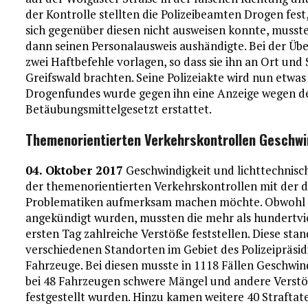
der Kontrolle stellten die Polizeibeamten Drogen fest,
sich gegenüber diesen nicht ausweisen konnte, musst
dann seinen Personalausweis aushändigte. Bei der Übe
zwei Haftbefehle vorlagen, so dass sie ihn an Ort und
Greifswald brachten. Seine Polizeiakte wird nun etwa
Drogenfundes wurde gegen ihn eine Anzeige wegen d
Betäubungsmittelgesetzt erstattet.
Themenorientierten Verkehrskontrollen Geschwin
04. Oktober 2017
Geschwindigkeit und lichttechnisc
der themenorientierten Verkehrskontrollen mit der d
Problematiken aufmerksam machen möchte. Obwohl a
angekündigt wurden, mussten die mehr als hundertvi
ersten Tag zahlreiche Verstöße feststellen. Diese sta
verschiedenen Standorten im Gebiet des Polizeipräsi
Fahrzeuge. Bei diesen musste in 1118 Fällen Geschw
bei 48 Fahrzeugen schwere Mängel und andere Verstöß
festgestellt wurden. Hinzu kamen weitere 40 Strafta