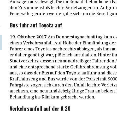
Aussagen ausschweigt. Die im Renault befindlichen Fa
den Zusammenstoß leichte Verletzungen zu. Aufgrund
Feuerwehr gerufen werden, die sich um die Beseitigu
Bus fuhr auf Toyota auf
19. Oktober 2017
Am Donnerstagnachmittag kam es 
einem Verkehrsunfall. Auf Höhe der Einmündung der B
Fahrer eines Toyotas nach rechts abbiegen, als ihm
er daher genötigt war, plötzlich anzuhalten. Hinter i
Stadtverkehrs, dessen neununddreißiger Fahrer den
und eine entsprechend starke Gefahrenbremsung vollf
aus, so dass der Bus auf den Toyota auffuhr und die
Kraftfahrzeug und Bus wurde von der Polizei mit 9000 
Fahrgäste zogen sich durch den Unfall leichte Verletz
an einem, eine neunundsiebzigjährige Frau an beiden.
Behandlung ins Klinikum gebracht werden.
Verkehrsunfall auf der A 20