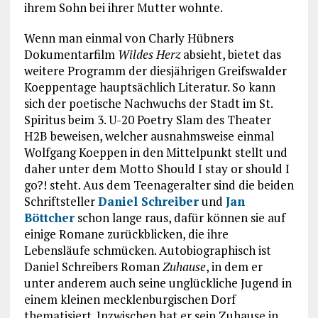
ihrem Sohn bei ihrer Mutter wohnte.
Wenn man einmal von Charly Hübners
Dokumentarfilm
Wildes Herz
absieht, bietet das
weitere Programm der diesjährigen Greifswalder
Koeppentage hauptsächlich Literatur. So kann
sich der poetische Nachwuchs der Stadt im St.
Spiritus beim 3. U-20 Poetry Slam des Theater
H2B beweisen, welcher ausnahmsweise einmal
Wolfgang Koeppen in den Mittelpunkt stellt und
daher unter dem Motto Should I stay or should I
go?! steht. Aus dem Teenageralter sind die beiden
Schriftsteller
Daniel Schreiber
und
Jan
Böttcher
schon lange raus, dafür können sie auf
einige Romane zurückblicken, die ihre
Lebensläufe schmücken. Autobiographisch ist
Daniel Schreibers Roman
Zuhause
, in dem er
unter anderem auch seine unglückliche Jugend in
einem kleinen mecklenburgischen Dorf
thematisiert. Inzwischen hat er sein Zuhause in