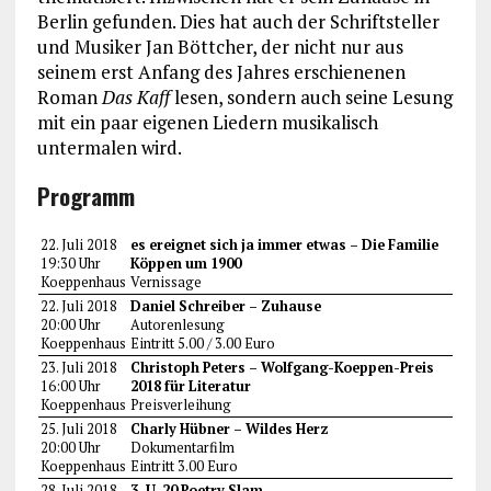
Berlin gefunden. Dies hat auch der Schriftsteller
und Musiker Jan Böttcher, der nicht nur aus
seinem erst Anfang des Jahres erschienenen
Roman
Das Kaff
lesen, sondern auch seine Lesung
mit ein paar eigenen Liedern musikalisch
untermalen wird.
Programm
22. Juli 2018
es ereignet sich ja immer etwas – Die Familie
19:30 Uhr
Köppen um 1900
Koeppenhaus
Vernissage
22. Juli 2018
Daniel Schreiber – Zuhause
20:00 Uhr
Autorenlesung
Koeppenhaus
Eintritt 5.00 / 3.00 Euro
23. Juli 2018
Christoph Peters – Wolfgang-Koeppen-Preis
16:00 Uhr
2018 für Literatur
Koeppenhaus
Preisverleihung
25. Juli 2018
Charly Hübner – Wildes Herz
20:00 Uhr
Dokumentarfilm
Koeppenhaus
Eintritt 3.00 Euro
28. Juli 2018
3. U-20 Poetry Slam