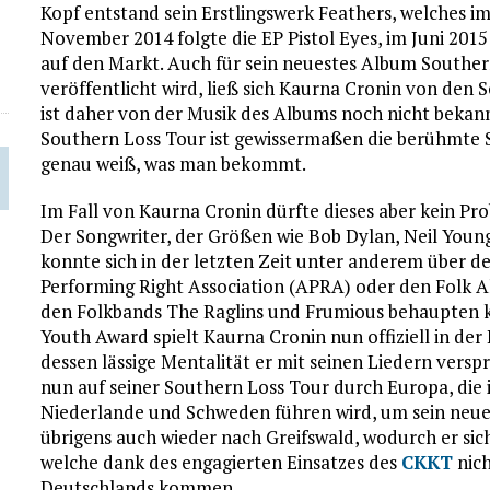
Kopf entstand sein Erstlingswerk Feathers, welches i
November 2014 folgte die EP Pistol Eyes, im Juni 201
auf den Markt. Auch für sein neuestes Album Souther
veröffentlicht wird, ließ sich Kaurna Cronin von den S
ist daher von der Musik des Albums noch nicht bekannt
Southern Loss Tour ist gewissermaßen die berühmte S
genau weiß, was man bekommt.
Im Fall von Kaurna Cronin dürfte dieses aber kein Pro
Der Songwriter, der Größen wie Bob Dylan, Neil Youn
konnte sich in der letzten Zeit unter anderem über 
Performing Right Association (APRA) oder den Folk Al
den Folkbands The Raglins und Frumious behaupten ko
Youth Award spielt Kaurna Cronin nun offiziell in der
dessen lässige Mentalität er mit seinen Liedern versp
nun auf seiner Southern Loss Tour durch Europa, die 
Niederlande und Schweden führen wird, um sein neues
übrigens auch wieder nach Greifswald, wodurch er sich
welche dank des engagierten Einsatzes des
CKKT
nich
Deutschlands kommen.