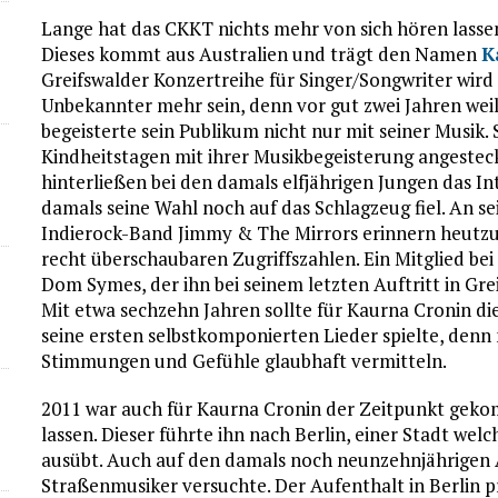
Lange hat das CKKT nichts mehr von sich hören lassen
Dieses kommt aus Australien und trägt den Namen
K
Greifswalder Konzertreihe für Singer/Songwriter wird
Unbekannter mehr sein, denn vor gut zwei Jahren weil
begeisterte sein Publikum nicht nur mit seiner Musik. 
Kindheitstagen mit ihrer Musikbegeisterung angesteck
hinterließen bei den damals elfjährigen Jungen das In
damals seine Wahl noch auf das Schlagzeug fiel. An s
Indierock-Band Jimmy & The Mirrors erinnern heutzu
recht überschaubaren Zugriffszahlen. Ein Mitglied be
Dom Symes, der ihn bei seinem letzten Auftritt in Gr
Mit etwa sechzehn Jahren sollte für Kaurna Cronin di
seine ersten selbstkomponierten Lieder spielte, denn 
Stimmungen und Gefühle glaubhaft vermitteln.
2011 war auch für Kaurna Cronin der Zeitpunkt gekom
lassen. Dieser führte ihn nach Berlin, einer Stadt wel
ausübt. Auch auf den damals noch neunzehnjährigen Aus
Straßenmusiker versuchte. Der Aufenthalt in Berlin p