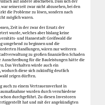
infach auf andere abschieben. Dass sich der
war seinerzeit zwar nicht abzusehen, bei den
ärkt die Probleme zu lösen, sondern nach
icht möglich waren.
ssen, Zeit in der zwar der Ersatz der
rt wurde, welches aber bislang keine
ersitäts- und Hansestadt Greifswald die
g umgehend zu beginnen und die
geforderten Handlungen, wären nur weiteren
tadtverwaltung zu großen finanziellen Schaden
 Ausschreibung für die Bauleistungen hätte die
gen. Das Verhalten würde auch ein
 wodurch diese sich zukünftig deutlich
wald zeigen dürften.
g auch zu einem Vertrauensverlust in
r Baumaßnahme wurden durch verschiedene
chon durchgeführt. Zu diesen Investoren
ertiggestellt hat und mit der angekündigten