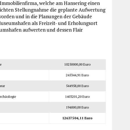
 Immobilienfirma, welche am Hansering einen
ntlichten Stellungnahme die geplante Aufwertung
 worden und in die Planungen der Gebäude
 Museumshafen als Freizeit- und Erholungsort
eumshafen aufwerten und dessen Flair
le
10250000,00 Euro
245344,91 Euro
orar
544958,00 Euro
rchäologie
1403201,20 Euro
194000,00 Euro
12637504,11 Euro