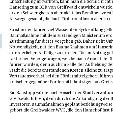
Entscheidung mitwirkten, kann man die Schuld nicht e
Hansering zum BER von Greifswald entwickeln würde, 
ersten Schwierigkeiten aber nicht das Bemühen verst
Auswege gesucht, die laut Förderrichtlinien aber so n
So ist in den Jahren viel Wasser den Ryck entlang geflo
Baumaßnahme mit dem zuständigen Ministerium erörte
Zustimmung für dieses Vorgehen gab. Daher sieht Univ
Notwendigkeit, mit den Baumaßnahmen am Hanserin
erforderlichen Aufträge zu erteilen. Die im Antrag 
taktischen Verzögerungen, welche nach Ansicht der S
führen würden, denn auch im Falle der Aufhebung der
Stadt die bereits entstandenen Kosten alleine zu tra
Vertrauensverlust bei den Fördermittelgebern führen,
kritischer gegenüber Fördermittelanträgen aus Greifs
Ein Baustopp würde nach Ansicht der Stadtverwaltun
Greifswald führen, denn durch die Ankündigung de
Investoren Baumaßnahmen geplant beziehungsweise s
gehört die Greifswalder WVG, die den Hansehof fast f